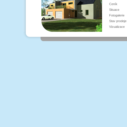
Ceník
Situace
Fotogalerie
Stav prodeje
Vizualizace