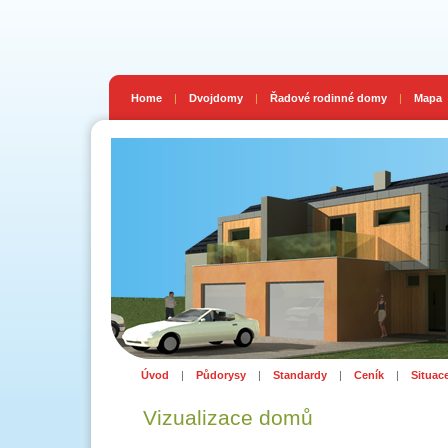
Home
|
Dvojdomy
|
Řadové rodinné domy
|
Mapa
Úvod
|
Půdorysy
|
Standardy
|
Ceník
|
Situac
Vizualizace domů