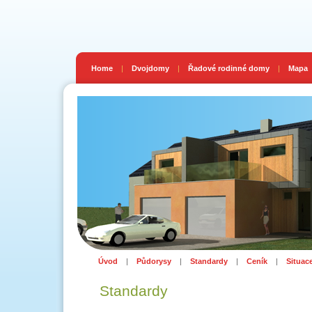
Home
|
Dvojdomy
|
Řadové rodinné domy
|
Mapa
Úvod
|
Půdorysy
|
Standardy
|
Ceník
|
Situac
Standardy