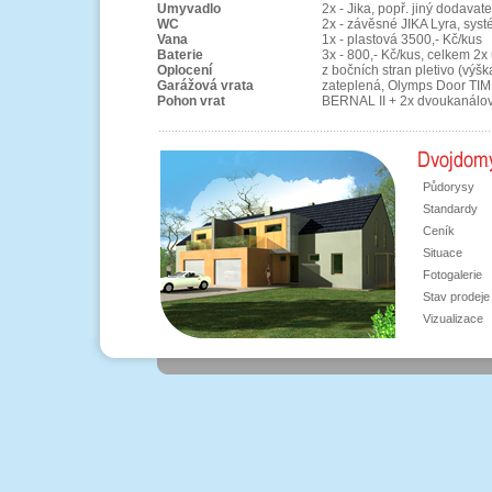
Umyvadlo
2x - Jika, popř. jiný dodavat
WC
2x - závěsné JIKA Lyra, sy
Vana
1x - plastová 3500,- Kč/kus
Baterie
3x - 800,- Kč/kus, celkem 2
Oplocení
z bočních stran pletivo (výš
Garážová vrata
zateplená, Olymps Door TI
Pohon vrat
BERNAL II + 2x dvoukanálo
Půdorysy
Standardy
Ceník
Situace
Fotogalerie
Stav prodeje
Vizualizace