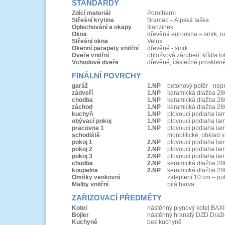
STANDARDY
Zdící materiál
Porotherm
Střešní krytina
Bramac – Alpská taška
Oplechování a okapy
titanzinek
Okna
dřevěná eurookna – smrk, n
Střešní okna
Velux
Okenní parapety vnitřní
dřevěné - smrk
Dveře vnitřní
obložková zárubeň, křídla f
Vchodové dveře
dřevěné, částečně prosklené,
FINÁLNÍ POVRCHY
garáž
1.NP
betonový potěr - nep
zádveří
1.NP
keramická dlažba 28
chodba
1.NP
keramická dlažba 28
záchod
1.NP
keramická dlažba 28
kuchyň
1.NP
plovoucí podlaha lam
obývací pokoj
1.NP
plovoucí podlaha lam
pracovna 1
1.NP
plovoucí podlaha lam
schodiště
monolitické, obklad 
pokoj 1
2.NP
plovoucí podlaha lam
pokoj 2
2.NP
plovoucí podlaha lam
pokoj 3
2.NP
plovoucí podlaha lam
chodba
2.NP
keramická dlažba 28
koupelna
2.NP
keramická dlažba 28
Omítky venkovní
zateplení 10 cm – po
Malby vnitřní
bílá barva
ZAŘIZOVACÍ PŘEDMĚTY
Kotel
nástěnný plynový kotel BAX
Bojler
nástěnný hranatý DZD Draži
Kuchyně
bez kuchyně